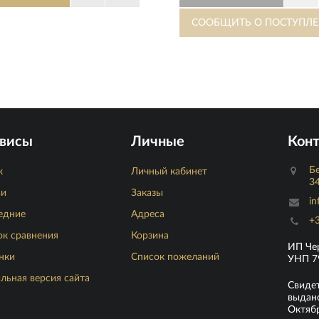
висы
Личные
Кон
Бе
к
Личный кабинет
34
ьи
Заказы
in
едние
Адреса
+3
ок сравнения
Корзина
ИП Че
нки
Список пожеланий
УНП 7
льная версия сайта
Свиде
выдано
Октябр