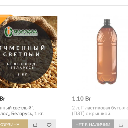
Br
1,10 Br
нный светлый",
2 л. Пластиковая бутылк
лод, Беларусь, 1 кг.
(ПЭТ) с крышкой.