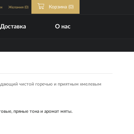
Корзина
(0)
ти
Желания
(0)
Доставка
О нас
ладающий чистой горечью и приятным хмелевым
вые, пряные тона и аромат мяты.