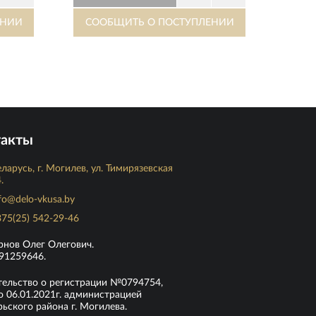
такты
ларусь, г. Могилев, ул. Тимирязевская
.
fo@delo-vkusa.by
75(25) 542-29-46
рнов Олег Олегович.
91259646.
тельство о регистрации №0794754,
 06.01.2021г. администрацией
ьского района г. Могилева.