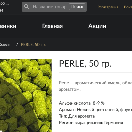
Пн-Пт 10:00-19:00, Сб-Вс 10:00-17:00
Регистрация
Вой
34
винки
Главная
Акции
Хмель
/
PERLE, 50 гр.
PERLE, 50 гр.
Perle — ароматический хмель, об
ароматом.
Альфа-кислота
:
8-9 %
Аромат
:
Нежный цветочный, фрукто
Тип
:
Для аромата
Регион выращивания
:
Германия