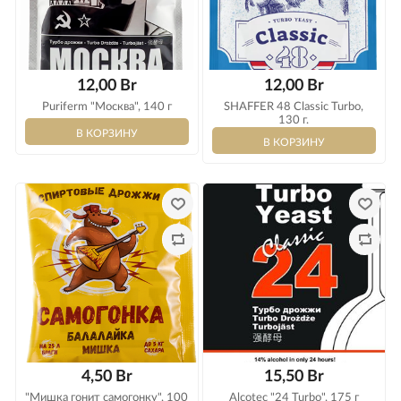
12,00 Br
12,00 Br
Puriferm "Москва", 140 г
SHAFFER 48 Сlassic Turbo,
130 г.
Пивоварение
Самогоноварение
Ингредиенты
Прочее
Оборудование
Ингредиенты
Солод
Подарочные сертификаты
Оборудование
Кулинария
Дрожжи
Варка и брожение
Солод
Акции
Виноделие
Экстракты
Измерение
Дрожжи
Варка и брожение
Консервирование
4,50 Br
15,50 Br
Уценка
Квас/Лимонад
Хмель
Розлив и хранение
Экстракты
Измерение
Коптильни
"Мишка гонит самогонку", 100
Alcotec "24 Turbo", 175 г