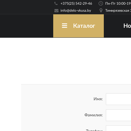
+375(25) 542-29-46
info@delo-vkusa.by
Тимирязевская 
Но
Каталог
Имя:
Фамилия: