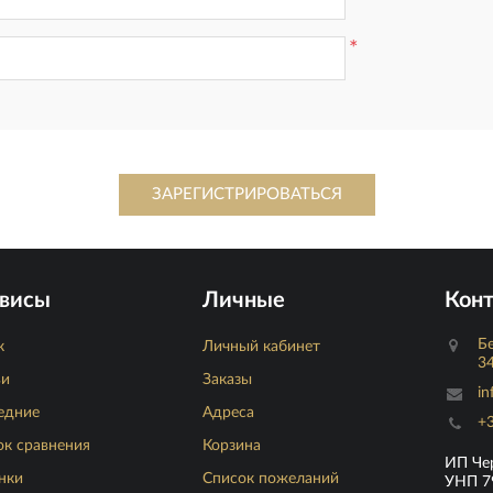
*
висы
Личные
Кон
Бе
к
Личный кабинет
34
ьи
Заказы
in
едние
Адреса
+3
ок сравнения
Корзина
ИП Че
нки
Список пожеланий
УНП 7