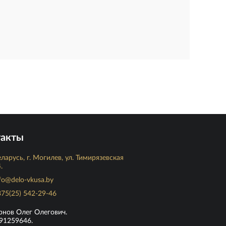
такты
ларусь, г. Могилев, ул. Тимирязевская
.
fo@delo-vkusa.by
75(25) 542-29-46
рнов Олег Олегович.
91259646.