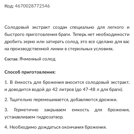
Код:
4670028772546
Солодовый экстракт создан специально для легкого и
быстрого приготовления браги. Теперь нет необходимости
дробить зерно или затирать солод, это все сделано для вас
на производственной линии в стерильных условиях.
Пивоварение
Я
чменный солод
Состав:
Самогоноварение
Ингредиенты
Способ приготовления:
1.
В ёмкость для брожения вносится солодовый экстракт,
Прочее
Оборудование
Ингредиенты
Солод
и доводится водой до 42 литров (до 47-48 л для браги).
2. Тщательно перемешивается, добавляются дрожжи.
Подарочные сертификаты
Оборудование
Кулинария
Дрожжи
Варка и брожение
Солод
3. Герметично закрываем емкость для брожения,
Акции
Виноделие
Экстракты
Измерение
Дрожжи
Варка и брожение
Консервирование
устанавливаем гидрозатвор.
4. Необходимо дождаться окончания брожения.
Уценка
Квас/Лимонад
Хмель
Розлив и хранение
Экстракты
Измерение
Коптильни