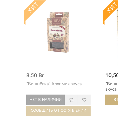
8,50 Br
10,5
"Вишнёвка" Алхимия вкуса
"Вишн
вкуса