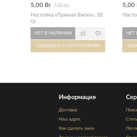
5,00 Br
5,00 
7,50 Br
Настойка «Пряный Виски», 30
Насто
гр
Информация
Сер
Доставка
Поис
Наш адрес
Стат
Как сделать заказ
Посл