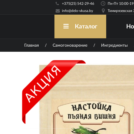
+375(25) 542-29-46
info@delo-vkusa.by
Тимирязевская 
Но
Каталог
Главная
/
Самогоноварение
/
Ингредиенты