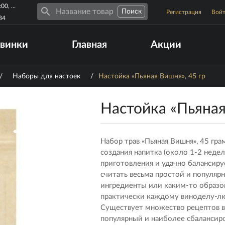
Пн-Пт 10:00-19:00, Сб-Вс 10:00-17:00
Регистрация
Вой
34
винки
Главная
Акции
/
Наборы для настоек
/
Настойка «Пьяная Вишня», 45 гр
Настойка «Пьяная
Набор трав «Пьяная Вишня», 45 гр
создания напитка (около 1-2 недел
приготовления и удачно балансир
считать весьма простой и популяр
ингредиенты или каким-то образом
практически каждому виноделу-лю
Существует множество рецептов в
популярный и наиболее сбалансиро