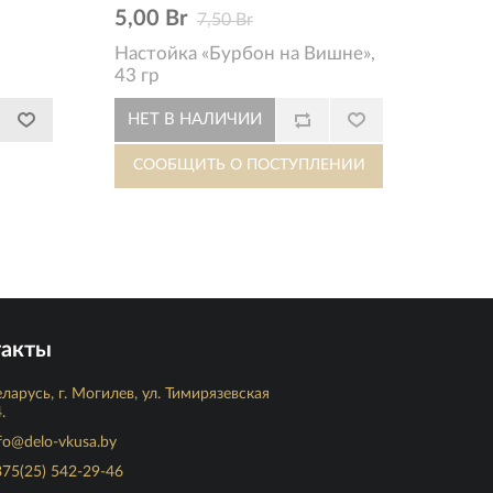
5,00 Br
7,50 Br
Настойка «Бурбон на Вишне»,
43 гр
такты
ларусь, г. Могилев, ул. Тимирязевская
.
fo@delo-vkusa.by
75(25) 542-29-46