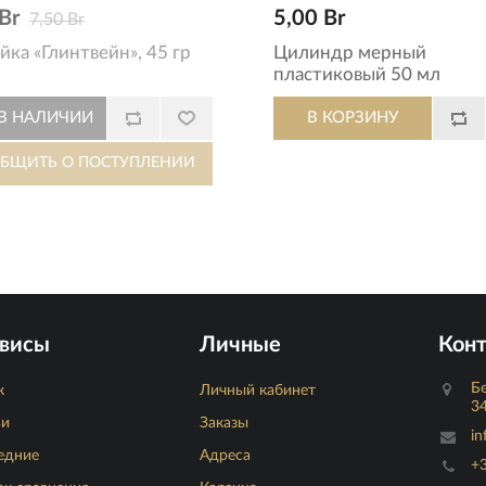
Br
5,00 Br
7,50 Br
йка «Глинтвейн», 45 гр
Цилиндр мерный
пластиковый 50 мл
висы
Личные
Кон
Бе
к
Личный кабинет
34
ьи
Заказы
in
едние
Адреса
+3