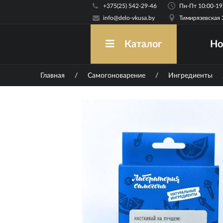
+375(25) 542-29-46
info@delo-vkusa.by
Тимирязевская 
Но
Каталог
Главная
/
Самогоноварение
/
Ингредиенты