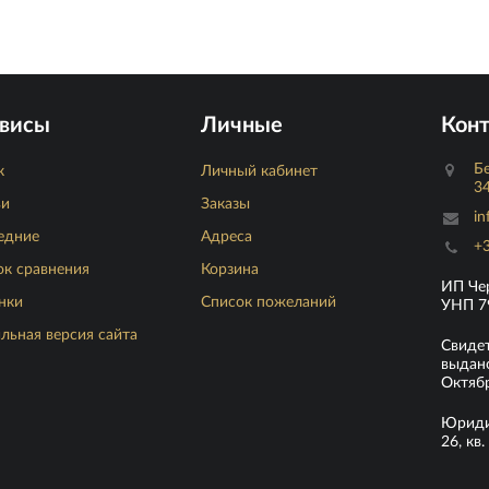
висы
Личные
Кон
Бе
к
Личный кабинет
34
ьи
Заказы
in
едние
Адреса
+3
ок сравнения
Корзина
ИП Че
нки
Список пожеланий
УНП 7
льная версия сайта
Свиде
выдано
Октябр
Юридич
26, кв. 