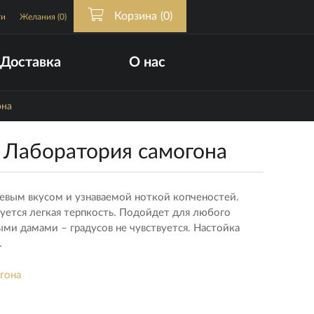
Корзина
(0)
ти
Желания
(0)
Доставка
О нас
она
 Лаборатория самогона
евым вкусом и узнаваемой ноткой копченостей.
вуется легкая терпкость. Подойдет для любого
ными дамами – градусов не чувствуется. Настойка
.
гона