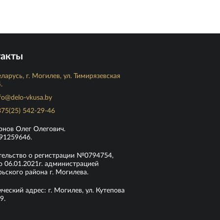
такты
ларусь, г. Могилев, ул. Тимирязевская
.
fo@delo-vkusa.by
75(25) 542-29-46
рнов Олег Олегович.
91259646.
тельство о регистрации №0794754,
 06.01.2021г. администрацией
ьского района г. Могилева.
еский адрес: г. Могилев, ул. Кутепова
9.