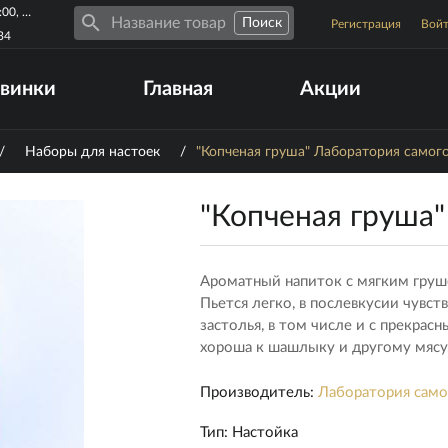
Пн-Пт 10:00-19:00, Сб-Вс 10:00-17:00
Регистрация
Вой
34
винки
Главная
Акции
/
Наборы для настоек
/
"Копченая груша" Лаборатория самог
"Копченая груша"
Ароматный напиток с мягким груш
Пьется легко, в послевкусии чувст
застолья, в том числе и с прекрас
хороша к шашлыку и другому мясу
Производитель:
Лаборатория само
Тип
:
Настойка