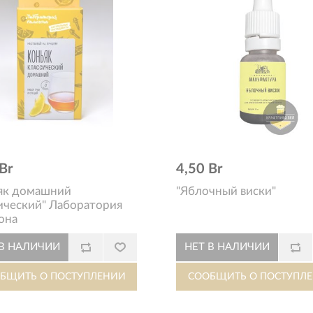
Br
4,50 Br
як домашний
"Яблочный виски"
ический" Лаборатория
она