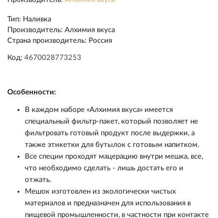
Тип
:
Наливка
Производитель
:
Алхимия вкуса
Страна производитель
:
Россия
Код:
4670028773253
Пивоварение
Особенности:
В каждом наборе «Алхимия вкуса» имеется
Самогоноварение
Ингредиенты
специальный фильтр-пакет, который позволяет не
фильтровать готовый продукт после выдержки, а
Прочее
Оборудование
Ингредиенты
Солод
также этикетки для бутылок с готовым напитком.
Все специи проходят мацерацию внутри мешка, все,
Подарочные сертификаты
Оборудование
Кулинария
Дрожжи
Варка и брожение
Солод
что необходимо сделать - лишь достать его и
отжать.
Акции
Виноделие
Экстракты
Измерение
Дрожжи
Варка и брожение
Консервирование
Мешок изготовлен из экологически чистых
материалов и предназначен для использования в
Уценка
Квас/Лимонад
Хмель
Розлив и хранение
Экстракты
Измерение
Коптильни
пищевой промышленности, в частности при контакте