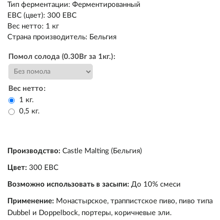
Тип ферментации
:
Ферментированный
EBC (цвет)
:
300 EBC
Вес нетто
:
1 кг
Страна производитель
:
Бельгия
Помол солода (0.30Br за 1кг.)
Вес нетто
Пивоварение
1 кг.
0,5 кг.
Самогоноварение
Ингредиенты
Прочее
Оборудование
Ингредиенты
Солод
Производство:
Castle Malting (Бельгия)
Подарочные сертификаты
Оборудование
Кулинария
Дрожжи
Варка и брожение
Солод
Цвет:
300 EBC
Возможно использовать в засыпи:
До 10% смеси
Акции
Виноделие
Экстракты
Измерение
Дрожжи
Варка и брожение
Консервирование
Применение:
Монастырское, траппистское пиво, пиво типа
Dubbel и Doppelbock, портеры, коричневые эли.
Уценка
Квас/Лимонад
Хмель
Розлив и хранение
Экстракты
Измерение
Коптильни