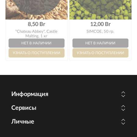
8,50 Br
12,00 Br
"Chateau Abbey", Castle
SIMCOE, 50 гр.
Malting, 1 кг
Информация
Сервисы
Личные