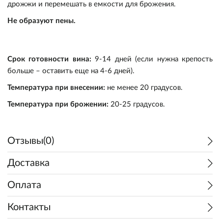
дрожжи и перемешать в емкости для брожения.
Новинки
Декстроза/Леденцы
Дезинфекция и мойка
Наборы для настоек
Розлив и хранение
Щепа для копчения
Не образуют пены.
Доставка
Осветлители
Пивоварни "Beer Zavodik"
Дубовая щепа/кубики/уголь
Комплектующие
Срок готовности вина:
9-14 дней (если нужна крепость
О Нас
Водоподготовка
Автоматические пивоварни
Эссенции
Дистилляторы
больше – оставить еще на 4-6 дней).
Температура при внесении:
не менее 20 градусов.
Регистрация
Информация
Ферменты
Бочки
Температура при брожении:
20-25 градусов.
Войти
Доставка
Осветлители/Пеногасители
Отзывы(0)
Наш адрес
Доставка
Как сделать заказ
Оплата
Замена и возврат товара
Контакты