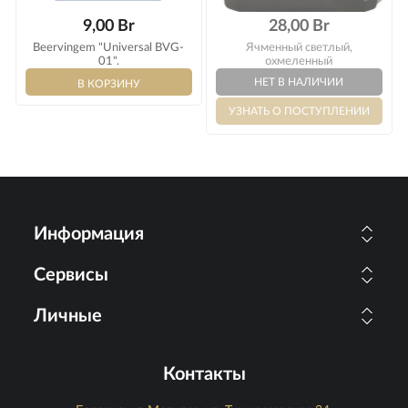
9,00 Br
28,00 Br
Beervingem "Universal BVG-
Ячменный светлый,
01".
охмеленный
Информация
Сервисы
Личные
Контакты