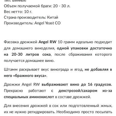
Тип
:
Винные
Объем получаемой браги
:
20 - 30 л.
Вес нетто
:
10 г.
Страна производитель
:
Китай
Производитель
:
Angel Yeast CO
Фасовка дрожжей
Angel RW
10 грамм идеально подходит
Пивоварение
для домашнего виноделия,
одной упаковки достаточно
на 20-30 литров сока
, после сбраживания которого
получается домашнее вино.
Самогоноварение
Ингредиенты
Штамм раскрывает вкус винограда и ягод,
не добавляя в
Прочее
Оборудование
Ингредиенты
Солод
него «бражного вкуса»
.
Дрожжи
Angel RW
выбраживают вино до 16 градусов.
Подарочные сертификаты
Оборудование
Кулинария
Дрожжи
Варка и брожение
Солод
Прекрасно работают
с декстрозой/сахаром из-за
специальных аминокислот
в составе дрожжей.
Акции
Виноделие
Экстракты
Измерение
Дрожжи
Варка и брожение
Консервирование
Для внесения дрожжей в сок или подготовленный жмых,
их не нужно регидрировать. Необходимо просто посыпать
Уценка
Квас/Лимонад
Хмель
Розлив и хранение
Экстракты
Измерение
Коптильни