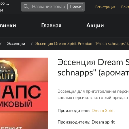
Пн-Пт 10:00-19:00, Сб-Вс 10:00-17:00
Регистрация
Вой
34
винки
Главная
Акции
/
Эссенции
/
Эссенция Dream Spirit Premium "Peach schnapps" 
Эссенция Dream S
schnapps" (арома
Эссенция для приготовления перси
спелых персиков, который придаст
Производитель:
Dream Spirit
Производитель
:
Dream spirit