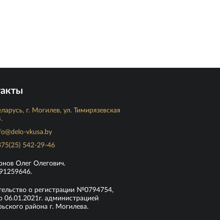
такты
ларусь, г. Могилев, ул. Тимирязевская
.
fo@delo-vkusa.by
75(25) 542-29-46
рнов Олег Олегович.
91259646.
тельство о регистрации №0794754,
 06.01.2021г. администрацией
ьского района г. Могилева.