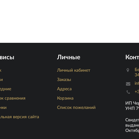
висы
Личные
Кон
Бе
к
Личный кабинет
34
ьи
Заказы
in
едние
Адреса
+3
ок сравнения
Корзина
ИП Че
нки
Список пожеланий
УНП 7
льная версия сайта
Свиде
выдано
Октябр