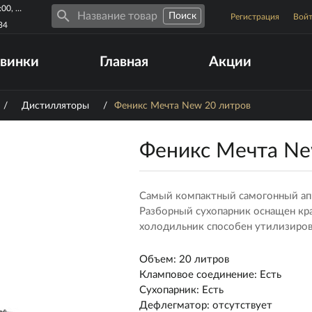
Пн-Пт 10:00-19:00, Сб-Вс 10:00-17:00
Регистрация
Вой
34
винки
Главная
Акции
/
Дистилляторы
/
Феникс Мечта New 20 литров
Феникс Мечта Ne
Самый компактный самогонный апп
Разборный сухопарник оснащен кра
холодильник способен утилизирова
Объем
:
20 литров
Кламповое соединение
:
Есть
Сухопарник
:
Есть
Дефлегматор
:
отсутствует