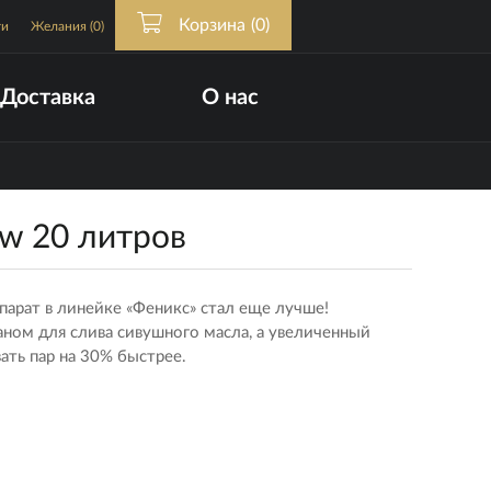
Корзина
(0)
ти
Желания
(0)
Доставка
О нас
w 20 литров
арат в линейке «Феникс» стал еще лучше!
ном для слива сивушного масла, а увеличенный
ть пар на 30% быстрее.