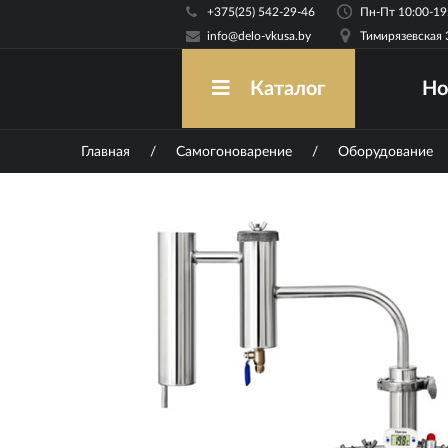
+375(25) 542-29-46
info@delo-vkusa.by
Тимирязевская 
Но
Каталог
Главная
/
Самогоноварение
/
Оборудование