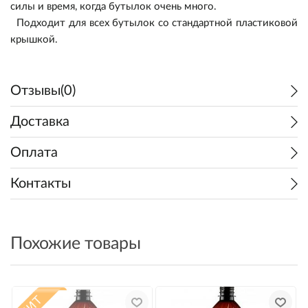
силы и время, когда бутылок очень много.
Подходит для всех бутылок со стандартной пластиковой
крышкой.
Отзывы(0)
Доставка
Пивоварение
Оплата
Самогоноварение
Ингредиенты
Контакты
Прочее
Оборудование
Ингредиенты
Солод
Подарочные сертификаты
Оборудование
Кулинария
Дрожжи
Варка и брожение
Солод
Похожие товары
Акции
Виноделие
Экстракты
Измерение
Дрожжи
Варка и брожение
Консервирование
Уценка
Квас/Лимонад
Хмель
Розлив и хранение
Экстракты
Измерение
Коптильни