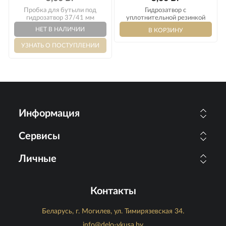
Пробка для бутыли под
Гидрозатвор с
гидрозатвор 37/41 мм
уплотнительной резинкой
Информация
Сервисы
Личные
Контакты
Беларусь, г. Могилев, ул. Тимирязевская 34.
info@delo-vkusa.by