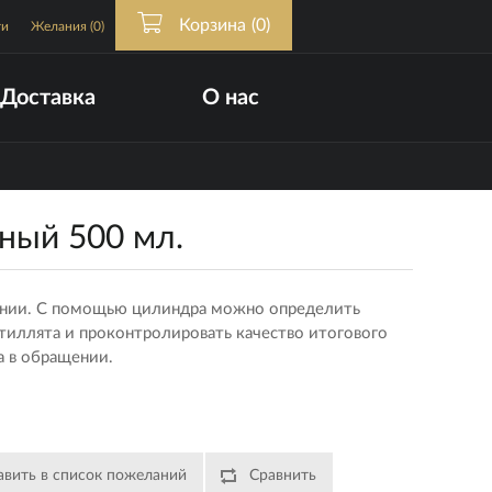
Корзина
(0)
ти
Желания
(0)
Доставка
О нас
ный 500 мл.
рении. С помощью цилиндра можно определить
тиллята и проконтролировать качество итогового
а в обращении.