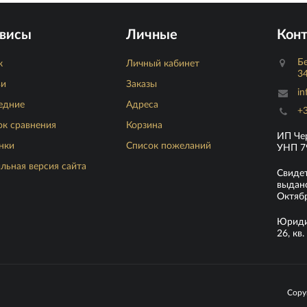
висы
Личные
Кон
Бе
к
Личный кабинет
34
ьи
Заказы
in
едние
Адреса
+3
ок сравнения
Корзина
ИП Че
нки
Список пожеланий
УНП 7
льная версия сайта
Свиде
выдано
Октябр
Юридич
26, кв. 
Copy