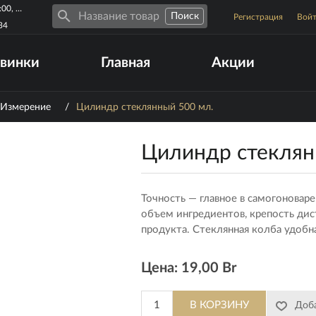
Пн-Пт 10:00-19:00, Сб-Вс 10:00-17:00
Регистрация
Вой
34
винки
Главная
Акции
Измерение
/
Цилиндр стеклянный 500 мл.
Цилиндр стеклян
Точность — главное в самогонова
объем ингредиентов, крепость дис
продукта. Стеклянная колба удобн
Цена:
19,00 Br