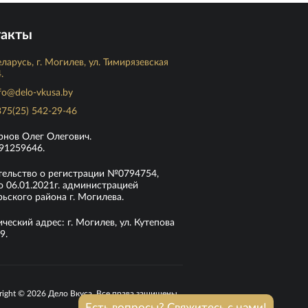
такты
ларусь, г. Могилев, ул. Тимирязевская
.
fo@delo-vkusa.by
75(25) 542-29-46
рнов Олег Олегович.
91259646.
тельство о регистрации №0794754,
 06.01.2021г. администрацией
ьского района г. Могилева.
еский адрес: г. Могилев, ул. Кутепова
9.
right © 2026 Дело Вкуса. Все права защищены.
Есть вопросы? Свяжитесь с нами!