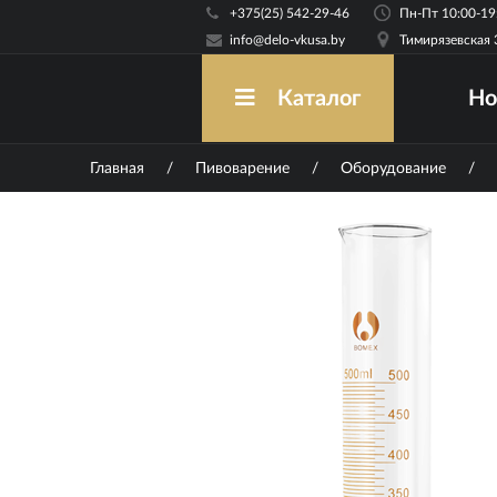
+375(25) 542-29-46
info@delo-vkusa.by
Тимирязевская 
Но
Каталог
Главная
/
Пивоварение
/
Оборудование
/