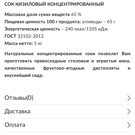
СОК КИЗИЛОВЫЙ КОНЦЕНТРИРОВАННЫЙ
Массовая доля сухих веществ
65 %
Пищевая ценность 100 г продукта:
углеводы – 65 г
Энергетическая ценность
– 240 ккал/1105 кДж
ГОСТ
32102-2013
Масса нетто:
5 кг
Натуральные концентрированные соки позволят Вам
Пивоварение
приготовить превосходные столовые и игристые вина,
качественные фруктово-ягодные дистилляты и
Самогоноварение
Ингредиенты
вкуснейший сидр.
Прочее
Оборудование
Ингредиенты
Солод
Отзывы(0)
Подарочные сертификаты
Оборудование
Кулинария
Дрожжи
Варка и брожение
Солод
Доставка
Акции
Виноделие
Экстракты
Измерение
Дрожжи
Варка и брожение
Консервирование
Оплата
Уценка
Квас/Лимонад
Хмель
Розлив и хранение
Экстракты
Измерение
Коптильни