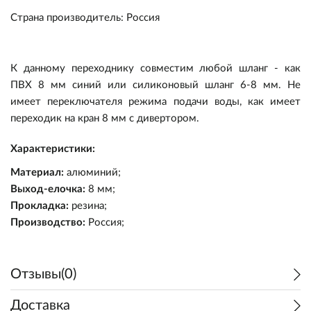
Страна производитель
:
Россия
К данному переходнику совместим любой шланг - как
ПВХ 8 мм синий или силиконовый шланг 6-8 мм. Не
имеет переключателя режима подачи воды, как имеет
переходик на кран 8 мм с дивертором.
Пивоварение
Характеристики:
Самогоноварение
Ингредиенты
Материал:
алюминий;
Выход-елочка:
8 мм;
Прочее
Оборудование
Ингредиенты
Солод
Прокладка:
резина;
Производство:
Россия;
Подарочные сертификаты
Оборудование
Кулинария
Дрожжи
Варка и брожение
Солод
Акции
Виноделие
Экстракты
Измерение
Дрожжи
Варка и брожение
Консервирование
Отзывы(0)
Доставка
Уценка
Квас/Лимонад
Хмель
Розлив и хранение
Экстракты
Измерение
Коптильни