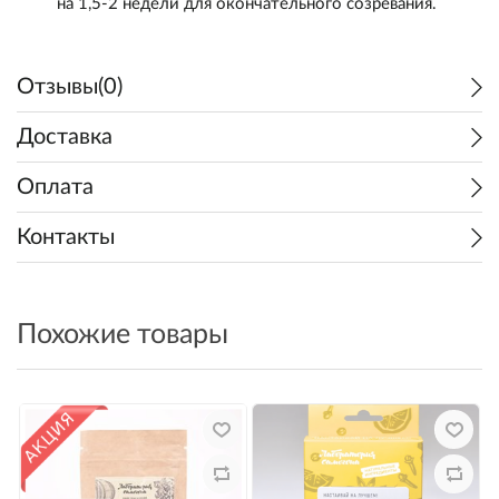
на 1,5-2 недели для окончательного созревания.
Новинки
Декстроза/Леденцы
Дезинфекция и мойка
Наборы для настоек
Розлив и хранение
Щепа для копчения
Отзывы(0)
Доставка
Осветлители
Пивоварни "Beer Zavodik"
Дубовая щепа/кубики/уголь
Комплектующие
Доставка
О Нас
Водоподготовка
Автоматические пивоварни
Эссенции
Дистилляторы
Оплата
Регистрация
Информация
Ферменты
Бочки
Контакты
Войти
Доставка
Осветлители/Пеногасители
Похожие товары
Наш адрес
Как сделать заказ
Замена и возврат товара