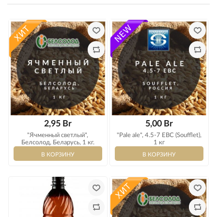
2,95 Br
5,00 Br
"Ячменный светлый",
"Pale ale", 4.5-7 EBC (Soufflet),
Белсолод, Беларусь, 1 кг.
1 кг