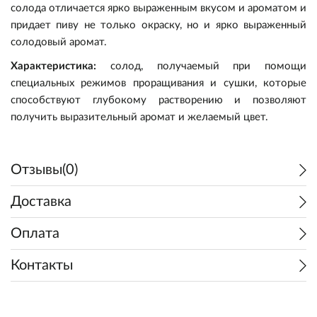
солода отличается ярко выраженным вкусом и ароматом и
придает пиву не только окраску, но и ярко выраженный
Новинки
Декстроза/Леденцы
Дезинфекция и мойка
Наборы для настоек
Розлив и хранение
Щепа для копчения
солодовый аромат.
Доставка
Осветлители
Пивоварни "Beer Zavodik"
Дубовая щепа/кубики/уголь
Комплектующие
Характеристика:
солод, получаемый при помощи
специальных режимов проращивания и сушки, которые
способствуют глубокому растворению и позволяют
О Нас
Водоподготовка
Автоматические пивоварни
Эссенции
Дистилляторы
получить выразительный аромат и желаемый цвет.
Регистрация
Информация
Ферменты
Бочки
Отзывы(0)
Войти
Доставка
Осветлители/Пеногасители
Доставка
Наш адрес
Оплата
Как сделать заказ
Контакты
Замена и возврат товара