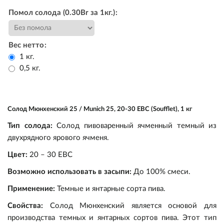
Помол солода (0.30Br за 1кг.)
Вес нетто
1 кг.
0,5 кг.
Пивоварение
Cолод Мюнхенский 25 / Munich 25, 20-30 EBC (Soufflet), 1 кг
Самогоноварение
Ингредиенты
Тип солода:
Солод пивоваренный ячменный темный из
двухрядного ярового ячменя.
Прочее
Оборудование
Ингредиенты
Солод
Цвет:
20 – 30 EBC
Подарочные сертификаты
Оборудование
Кулинария
Дрожжи
Варка и брожение
Солод
Возможно использовать в засыпи:
До 100% смеси.
Применение:
Темные и янтарные сорта пива.
Акции
Виноделие
Экстракты
Измерение
Дрожжи
Варка и брожение
Консервирование
Свойства:
Солод Мюнхенский является основой для
производства темных и янтарных сортов пива. Этот тип
Уценка
Квас/Лимонад
Хмель
Розлив и хранение
Экстракты
Измерение
Коптильни