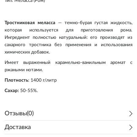
Тип
:
Меласса (Ром)
Тростниковая меласса
— темно-бурая густая жидкость,
которая используется для приготовления рома.
Ингредиент полностью натуральный: его производят из
сахарного тростника без применения и использования
химических добавок.
Пивоварение
Имеет выраженный карамельно-ванильным аромат с
ржаными нотами.
Самогоноварение
Ингредиенты
Плотность
: 1400 г/литр
Прочее
Оборудование
Ингредиенты
Солод
Сахар:
50-55%.
Подарочные сертификаты
Оборудование
Кулинария
Дрожжи
Варка и брожение
Солод
Отзывы(0)
Акции
Виноделие
Экстракты
Измерение
Дрожжи
Варка и брожение
Консервирование
Доставка
Уценка
Квас/Лимонад
Хмель
Розлив и хранение
Экстракты
Измерение
Коптильни