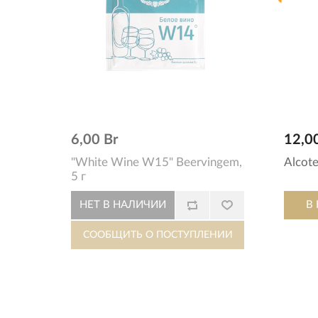
6,00 Br
12,0
"White Wine W15" Beervingem,
Alcote
5 г