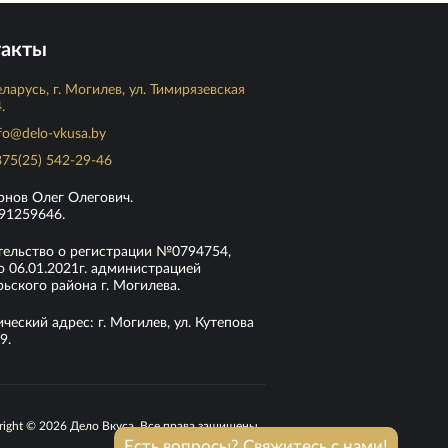
такты
ларусь, г. Могилев, ул. Тимирязевская
.
fo@delo-vkusa.by
75(25) 542-29-46
рнов Олег Олегович.
91259646.
тельство о регистрации №0794754,
 06.01.2021г. администрацией
ьского района г. Могилева.
еский адрес: г. Могилев, ул. Кутепова
9.
right © 2026 Дело Вкуса. Все права защищены.
Есть вопросы? Свяжитесь с нами!