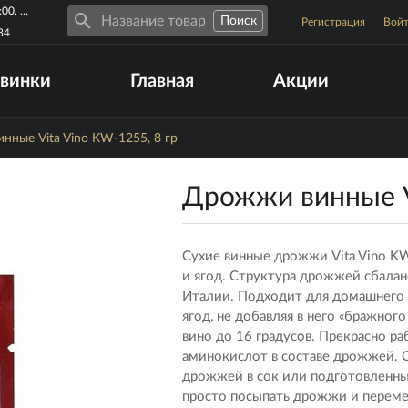
Пн-Пт 10:00-19:00, Сб-Вс 10:00-17:00
Регистрация
Вой
34
винки
Главная
Акции
нные Vita Vino KW-1255, 8 гр
Дрожжи винные Vi
Сухие винные дрожжи Vita Vino KW
и ягод. Структура дрожжей сбала
Италии. Подходит для домашнего 
ягод, не добавляя в него «бражно
вино до 16 градусов. Прекрасно р
аминокислот в составе дрожжей. О
дрожжей в сок или подготовленны
просто посыпать дрожжи и переме