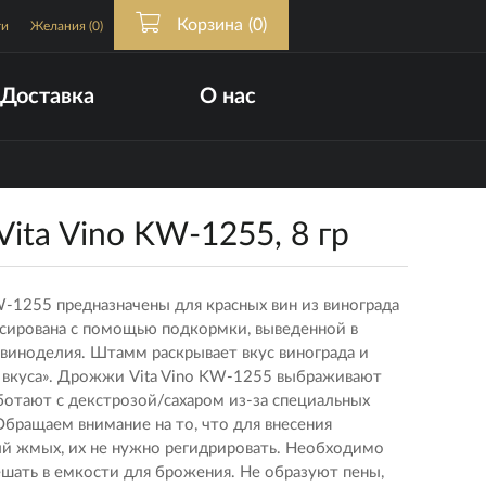
Корзина
(0)
ти
Желания
(0)
Доставка
О нас
ta Vino KW-1255, 8 гр
-1255 предназначены для красных вин из винограда
нсирована с помощью подкормки, выведенной в
виноделия. Штамм раскрывает вкус винограда и
го вкуса». Дрожжи Vita Vino KW-1255 выбраживают
аботают с декстрозой/сахаром из-за специальных
бращаем внимание на то, что для внесения
й жмых, их не нужно регидрировать. Необходимо
шать в емкости для брожения. Не образуют пены,