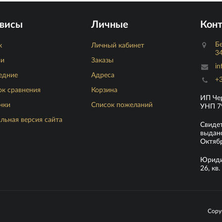
висы
Личные
Кон
Бе
к
Личный кабинет
34
ьи
Заказы
in
едние
Адреса
+3
ок сравнения
Корзина
ИП Че
нки
Список пожеланий
УНП 7
льная версия сайта
Свиде
выдано
Октябр
Юридич
26, кв. 
Copy