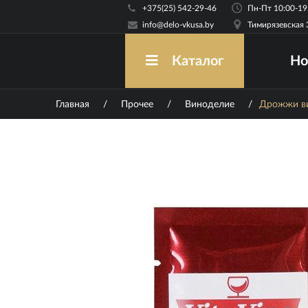
+375(25) 542-29-46
info@delo-vkusa.by
Тимирязевская 
Но
Каталог
Главная
/
Прочее
/
Виноделие
/
Дрожжи ви