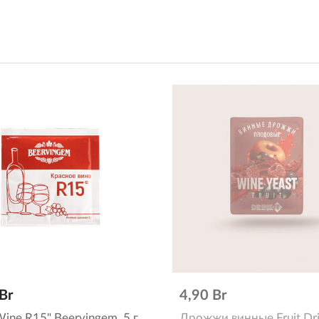
Br
4,90 Br
Wine R15" Beervingem, 5 г
Дрожжи винные Fruit Dri