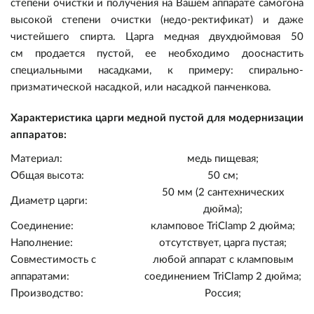
степени очистки и получения на Вашем аппарате самогона
высокой степени очистки (недо-ректификат) и даже
чистейшего спирта.
Царга медная двухдюймовая 50
см
продается пустой, ее необходимо дооснастить
специальными насадками, к примеру: спирально-
призматической насадкой, или насадкой панченкова.
Характеристика царги медной пустой для модернизации
Пивоварение
аппаратов:
Материал:
медь пищевая;
Самогоноварение
Ингредиенты
Общая высота:
50 см;
50 мм (2 сантехнических
Прочее
Оборудование
Ингредиенты
Солод
Диаметр царги:
дюйма);
Соединение:
кламповое TriClamp 2 дюйма;
Подарочные сертификаты
Оборудование
Кулинария
Дрожжи
Варка и брожение
Солод
Наполнение:
отсутствует, царга пустая;
Совместимость с
любой аппарат с кламповым
Акции
Виноделие
Экстракты
Измерение
Дрожжи
Варка и брожение
Консервирование
аппаратами:
соединением TriClamp 2 дюйма;
Производство:
Россия;
Уценка
Квас/Лимонад
Хмель
Розлив и хранение
Экстракты
Измерение
Коптильни